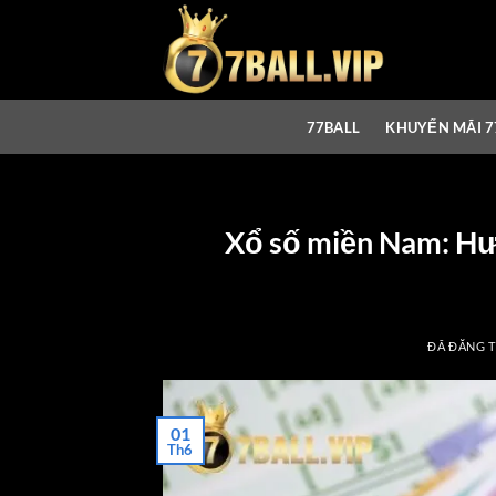
Chuyển
đến
nội
dung
77BALL
KHUYẾN MÃI 7
Xổ số miền Nam: Hướ
ĐÃ ĐĂNG 
01
Th6