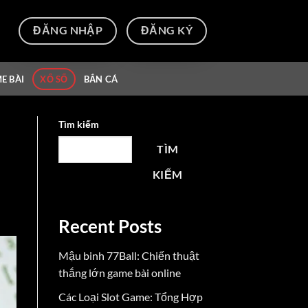
ĐĂNG NHẬP
ĐĂNG KÝ
E BÀI
XỔ SỐ
BẮN CÁ
Tìm kiếm
TÌM
KIẾM
Recent Posts
Mậu binh 77Ball: Chiến thuật
thắng lớn game bài online
Các Loại Slot Game: Tổng Hợp