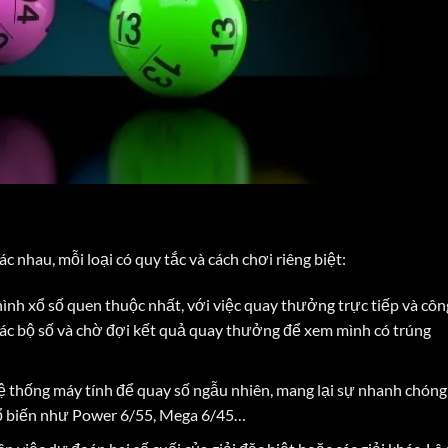
 nhau, mỗi loại có quy tắc và cách chơi riêng biệt:
 hình xổ số quen thuộc nhất, với việc quay thưởng trực tiếp và côn
ác bộ số và chờ đợi kết quả quay thưởng để xem mình có trúng
hệ thống máy tính để quay số ngẫu nhiên, mang lại sự nhanh chóng
 phổ biến như Power 6/55, Mega 6/45…