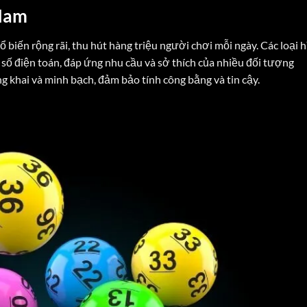
 Nam
ổ biến rộng rãi, thu hút hàng triệu người chơi mỗi ngày. Các loại 
 số điện toán, đáp ứng nhu cầu và sở thích của nhiều đối tượng
g khai và minh bạch, đảm bảo tính công bằng và tin cậy.