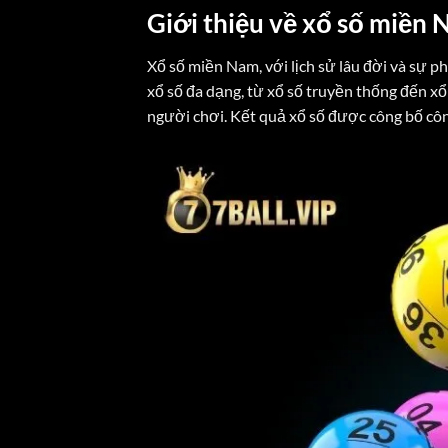
Giới thiệu về xổ số miền
Xổ số miền Nam, với lịch sử lâu đời và sự ph
xổ số đa dạng, từ xổ số truyền thống đến xổ
người chơi. Kết quả xổ số được công bố côn