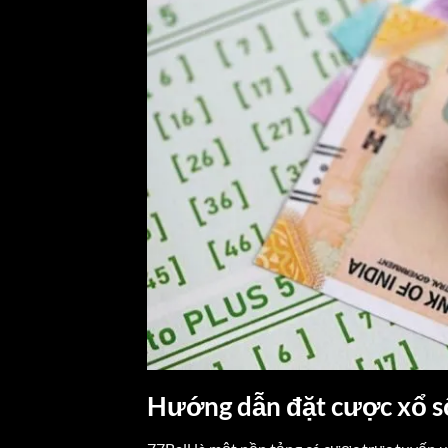
Hướng dẫn đặt cược xổ số