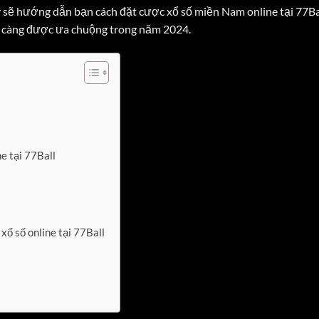
ày sẽ hướng dẫn bạn cách đặt cược xổ số miền Nam online tại 77Ba
y càng được ưa chuộng trong năm 2024.
e tại 77Ball
ổ số online tại 77Ball