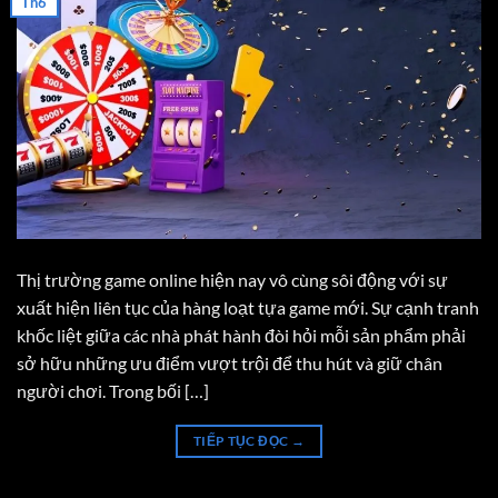
Th6
Thị trường game online hiện nay vô cùng sôi động với sự
xuất hiện liên tục của hàng loạt tựa game mới. Sự cạnh tranh
khốc liệt giữa các nhà phát hành đòi hỏi mỗi sản phẩm phải
sở hữu những ưu điểm vượt trội để thu hút và giữ chân
người chơi. Trong bối […]
TIẾP TỤC ĐỌC
→