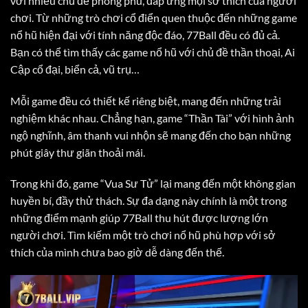
với nhiều chủ đề phong phú, đáp ứng mọi sở thích của người
chơi. Từ những trò chơi cổ điển quen thuộc đến những game
nổ hũ hiện đại với tính năng độc đáo, 77Ball đều có đủ cả.
Bạn có thể tìm thấy các game nổ hũ với chủ đề thần thoại, Ai
Cập cổ đại, biển cả, vũ trụ…
Mỗi game đều có thiết kế riêng biệt, mang đến những trải
nghiệm khác nhau. Chẳng hạn, game “Thần Tài” với hình ảnh
ngộ nghĩnh, âm thanh vui nhộn sẽ mang đến cho bạn những
phút giây thư giãn thoải mái.
Trong khi đó, game “Vua Sư Tử” lại mang đến một không gian
huyền bí, đầy thử thách. Sự đa dạng này chính là một trong
những điểm mạnh giúp 77Ball thu hút được lượng lớn
người chơi. Tìm kiếm một trò chơi nổ hũ phù hợp với sở
thích của mình chưa bao giờ dễ dàng đến thế.