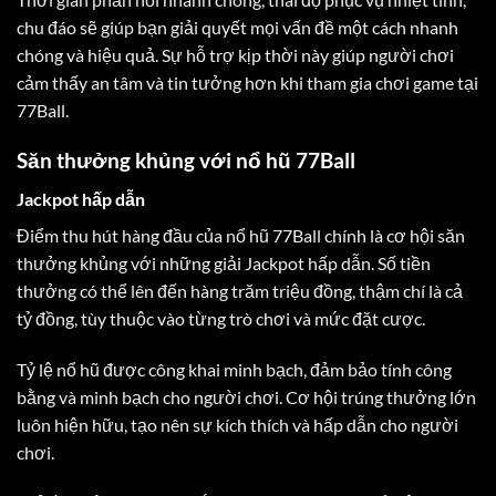
chu đáo sẽ giúp bạn giải quyết mọi vấn đề một cách nhanh
chóng và hiệu quả. Sự hỗ trợ kịp thời này giúp người chơi
cảm thấy an tâm và tin tưởng hơn khi tham gia chơi game tại
77Ball.
Săn thưởng khủng với nổ hũ 77Ball
Jackpot hấp dẫn
Điểm thu hút hàng đầu của nổ hũ 77Ball chính là cơ hội săn
thưởng khủng với những giải Jackpot hấp dẫn. Số tiền
thưởng có thể lên đến hàng trăm triệu đồng, thậm chí là cả
tỷ đồng, tùy thuộc vào từng trò chơi và mức đặt cược.
Tỷ lệ nổ hũ được công khai minh bạch, đảm bảo tính công
bằng và minh bạch cho người chơi. Cơ hội trúng thưởng lớn
luôn hiện hữu, tạo nên sự kích thích và hấp dẫn cho người
chơi.