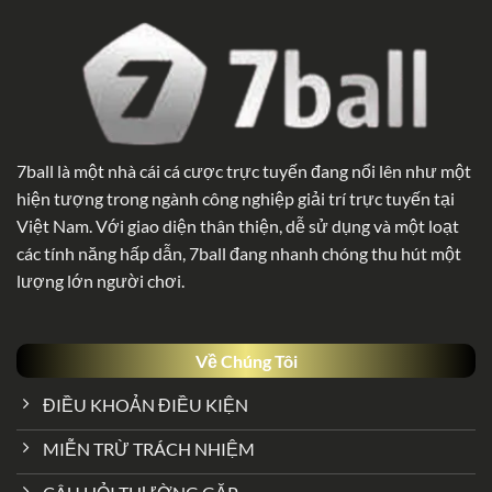
7ball
là một nhà cái cá cược trực tuyến đang nổi lên như một
hiện tượng trong ngành công nghiệp giải trí trực tuyến tại
Việt Nam. Với giao diện thân thiện, dễ sử dụng và một loạt
các tính năng hấp dẫn, 7ball đang nhanh chóng thu hút một
lượng lớn người chơi.
Về Chúng Tôi
ĐIỀU KHOẢN ĐIỀU KIỆN
MIỄN TRỪ TRÁCH NHIỆM