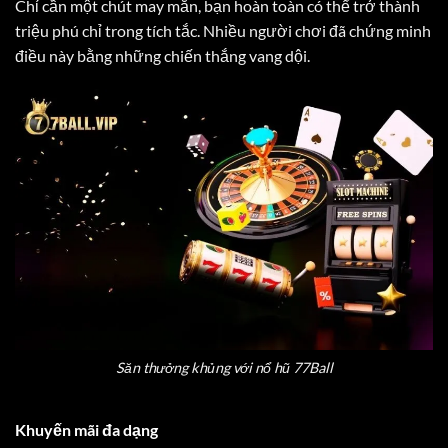
Chỉ cần một chút may mắn, bạn hoàn toàn có thể trở thành
triệu phú chỉ trong tích tắc. Nhiều người chơi đã chứng minh
điều này bằng những chiến thắng vang dội.
Săn thưởng khủng với nổ hũ 77Ball
Khuyến mãi đa dạng