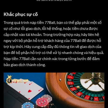
Khắc phục sự cố
Trong quá trình nạp tiền 77Ball, bạn có thể gặp phải một số
sự cố như lỗi giao dịch, lỗi hệ thống, hoặc tiền chưa được
cập nhật vào tài khoản. Trong trường hợp này, hãy liên hệ
ngay với bộ phận hỗ trợ khách hàng của 77Ball để được hỗ
trợ kịp thời. Hãy cung cấp đầy đủ thông tin về giao dịch của
bạn để bộ phận hỗ trợ có thể xử lý nhanh chóng và hiệu quả.
Nạp tiền 77Ball cần sự chính xác trong từng bước để đảm
bảo giao dịch thành công.