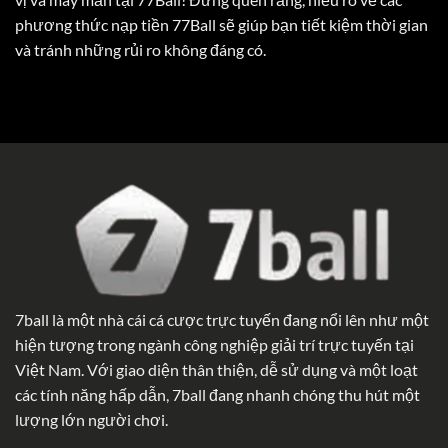
phương thức nạp tiền 77Ball sẽ giúp bạn tiết kiệm thời gian
và tránh những rủi ro không đáng có.
7ball
là một nhà cái cá cược trực tuyến đang nổi lên như một
hiện tượng trong ngành công nghiệp giải trí trực tuyến tại
Việt Nam. Với giao diện thân thiện, dễ sử dụng và một loạt
các tính năng hấp dẫn, 7ball đang nhanh chóng thu hút một
lượng lớn người chơi.