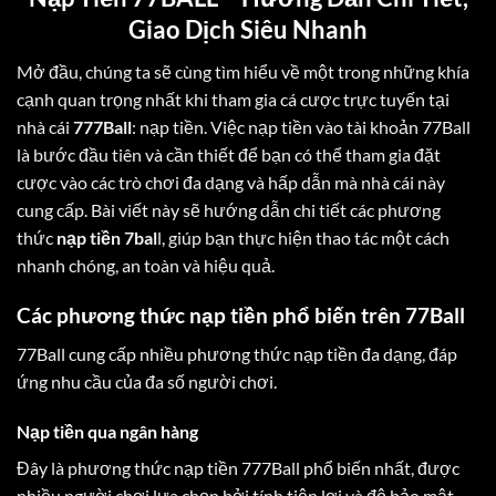
Giao Dịch Siêu Nhanh
Mở đầu, chúng ta sẽ cùng tìm hiểu về một trong những khía
cạnh quan trọng nhất khi tham gia cá cược trực tuyến tại
nhà cái
777Ball
: nạp tiền. Việc nạp tiền vào tài khoản 77Ball
là bước đầu tiên và cần thiết để bạn có thể tham gia đặt
cược vào các trò chơi đa dạng và hấp dẫn mà nhà cái này
cung cấp. Bài viết này sẽ hướng dẫn chi tiết các phương
thức
nạp tiền 7bal
l, giúp bạn thực hiện thao tác một cách
nhanh chóng, an toàn và hiệu quả.
Các phương thức nạp tiền phổ biến trên 77Ball
77Ball cung cấp nhiều phương thức nạp tiền đa dạng, đáp
ứng nhu cầu của đa số người chơi.
Nạp tiền qua ngân hàng
Đây là phương thức nạp tiền 777Ball phổ biến nhất, được
nhiều người chơi lựa chọn bởi tính tiện lợi và độ bảo mật