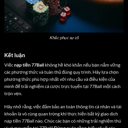
Khắc phục sự cố
Kết luận
Việc
nạp tiền 77Ball
không hề khó khăn nếu bạn nắm vững
các phương thức và tuân thủ đúng quy trình. Hãy lựa chọn
phương thức phù hợp nhất với nhu cầu và điều kiện của
mình để trải nghiệm cá cược trực tuyến tại 77Ball một cách
trọn vẹn.
Hãy nhớ rằng, việc đảm bảo an toàn thông tin cá nhân và tài
khoản là vô cùng quan trọng khi thực hiện bất kỳ giao dịch
nạp tiền 77Ball nào. Chúc các bạn có những trải nghiệm thú
vị và may mắn tại 77Ball! Đừng quên rằng, hiểu rõ về các