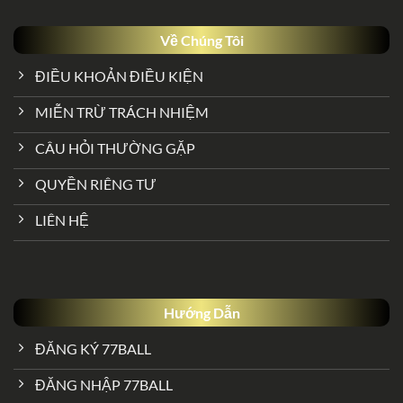
Về Chúng Tôi
ĐIỀU KHOẢN ĐIỀU KIỆN
MIỄN TRỪ TRÁCH NHIỆM
CÂU HỎI THƯỜNG GẶP
QUYỀN RIÊNG TƯ
LIÊN HỆ
Hướng Dẫn
ĐĂNG KÝ 77BALL
ĐĂNG NHẬP 77BALL