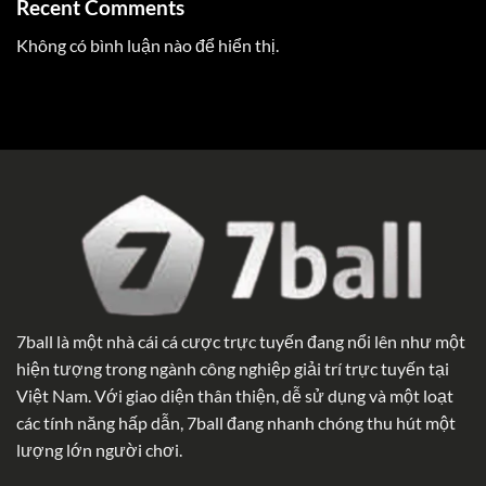
Recent Comments
Không có bình luận nào để hiển thị.
7ball
là một nhà cái cá cược trực tuyến đang nổi lên như một
hiện tượng trong ngành công nghiệp giải trí trực tuyến tại
Việt Nam. Với giao diện thân thiện, dễ sử dụng và một loạt
các tính năng hấp dẫn, 7ball đang nhanh chóng thu hút một
lượng lớn người chơi.