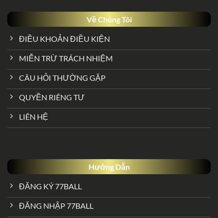
Về Chúng Tôi
ĐIỀU KHOẢN ĐIỀU KIỆN
MIỄN TRỪ TRÁCH NHIỆM
CÂU HỎI THƯỜNG GẶP
QUYỀN RIÊNG TƯ
LIÊN HỆ
Hướng Dẫn
ĐĂNG KÝ 77BALL
ĐĂNG NHẬP 77BALL