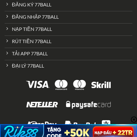
ĐĂNG KÝ 77BALL
ĐĂNG NHẬP 77BALL
NẠP TIỀN 77BALL
RÚT TIỀN 77BALL
TẢI APP 77BALL
ĐẠI LÝ 77BALL