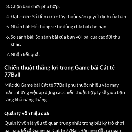
Chọn bàn chơi phù hợp.
Đặt cược: Số tiền cược tùy thuộc vào quyết định của bạn.
Nhận bài: Hệ thống sẽ tự động chia bài cho bạn.
So sánh bài: So sánh bài của bạn với bài của các đối thủ
khác.
Nhận kết quả.
Chiến thuật thắng lợi trong Game bài Cát tê
77Ball
Mặc dù Game bài Cát tê 77Ball phụ thuộc nhiều vào may
mắn, nhưng việc áp dụng các chiến thuật hợp lý sẽ giúp bạn
tăng khả năng thắng.
Quản lý vốn hiệu quả
Quản lý vốn là yếu tố quan trọng nhất trong bất kỳ trò chơi
bài nào, kể cả Game bài Cát tê 77Ball. Bạn nên đặt ra ngân