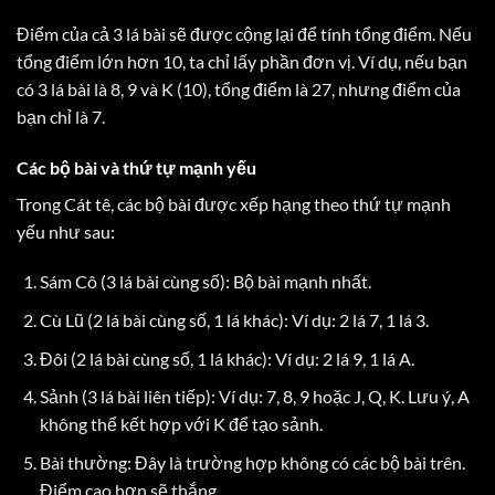
Điểm của cả 3 lá bài sẽ được cộng lại để tính tổng điểm. Nếu
tổng điểm lớn hơn 10, ta chỉ lấy phần đơn vị. Ví dụ, nếu bạn
có 3 lá bài là 8, 9 và K (10), tổng điểm là 27, nhưng điểm của
bạn chỉ là 7.
Các bộ bài và thứ tự mạnh yếu
Trong Cát tê, các bộ bài được xếp hạng theo thứ tự mạnh
yếu như sau:
Sám Cô (3 lá bài cùng số): Bộ bài mạnh nhất.
Cù Lũ (2 lá bài cùng số, 1 lá khác): Ví dụ: 2 lá 7, 1 lá 3.
Đôi (2 lá bài cùng số, 1 lá khác): Ví dụ: 2 lá 9, 1 lá A.
Sảnh (3 lá bài liên tiếp): Ví dụ: 7, 8, 9 hoặc J, Q, K. Lưu ý, A
không thể kết hợp với K để tạo sảnh.
Bài thường: Đây là trường hợp không có các bộ bài trên.
Điểm cao hơn sẽ thắng.