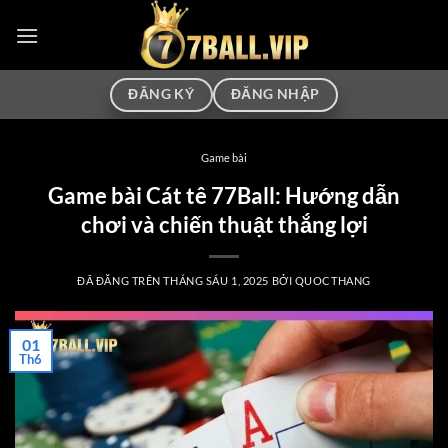
Chuyển
đến
nội
dung
ĐĂNG KÝ
ĐĂNG NHẬP
Game bài
Game bài Cát tê 77Ball: Hướng dẫn
chơi và chiến thuật thắng lợi
ĐÃ ĐĂNG TRÊN
THÁNG SÁU 1, 2025
BỞI
QUOCTHANG
01
Th6