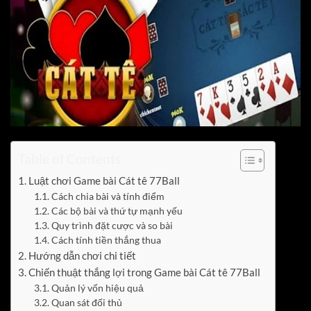
Table of Contents
Luật chơi Game bài Cát tê 77Ball
Cách chia bài và tính điểm
Các bộ bài và thứ tự mạnh yếu
Quy trình đặt cược và so bài
Cách tính tiền thắng thua
Hướng dẫn chơi chi tiết
Chiến thuật thắng lợi trong Game bài Cát tê 77Ball
Quản lý vốn hiệu quả
Quan sát đối thủ